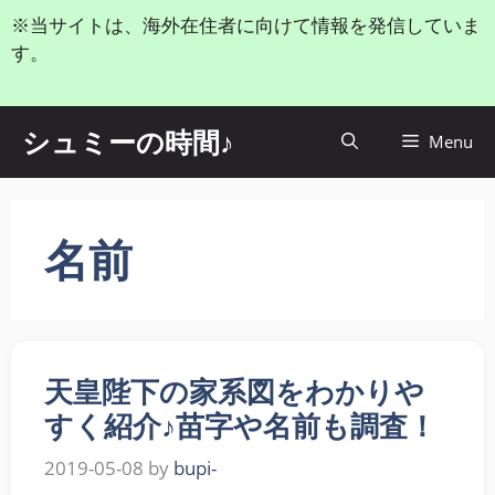
コ
※当サイトは、海外在住者に向けて情報を発信していま
ン
す。
テ
ン
ツ
シュミーの時間♪
Menu
へ
ス
キ
ッ
名前
プ
天皇陛下の家系図をわかりや
すく紹介♪苗字や名前も調査！
2019-05-08
by
bupi-