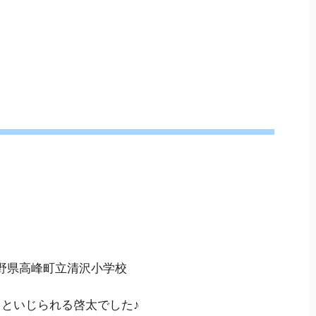
野県高峰町立清沢小学校
」
といじられる啓太でした♪