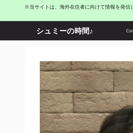
コ
※当サイトは、海外在住者に向けて情報を発信
ン
テ
ン
シュミーの時間♪
Con
ツ
へ
ス
キ
ッ
プ