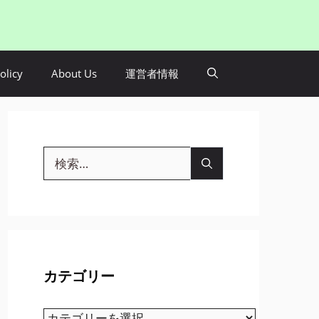
olicy
About Us
運営者情報
検
索:
カテゴリー
カ