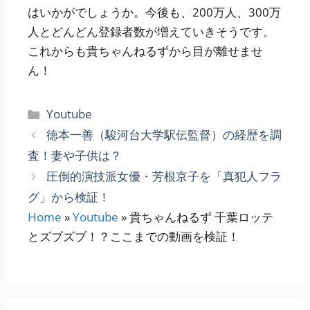
はいかがでしょうか。今後も、200万人、300万
人とどんどん登録者数が増えていきそうです。
これからも貴ちゃんねるずから目が離せませ
ん！
カ
Youtube
テ
徳本一善（駿河台大学駅伝監督）の経歴を調
ゴ
査！妻や子供は？
リ
圧倒的演技派女優・芳根京子を「真犯人フラ
ー
グ」から検証！
Home
»
Youtube
»
貴ちゃんねるず 千葉ロッテ
とズブズブ！？ここまでの動画を検証！