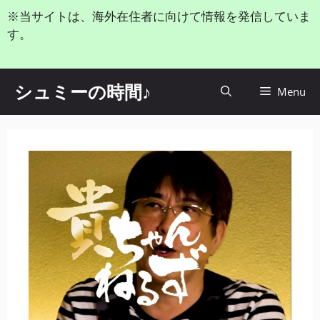
コ
※当サイトは、海外在住者に向けて情報を発信していま
ン
す。
テ
ン
ツ
シュミーの時間♪
Menu
へ
ス
キ
ッ
プ