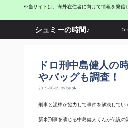
コ
※当サイトは、海外在住者に向けて情報を発信
ン
テ
ン
シュミーの時間♪
Con
ツ
へ
ス
キ
ッ
ドロ刑中島健人の
プ
やバッグも調査！
2019-06-09
by
bupi-
刑事と泥棒が協力して事件を解決してい
新米刑事を演じる中島健人くんが伝説の