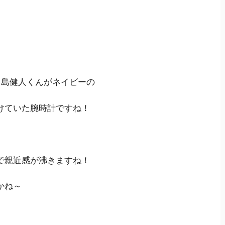
中島健人くんがネイビーの
けていた腕時計ですね！
で親近感が沸きますね！
かね～