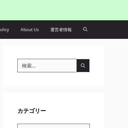
olicy
About Us
運営者情報
検
索:
カテゴリー
カ