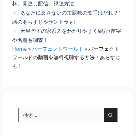
グ
料
、
見逃し配信
、
視聴方法
リ
あなたに渡さないの主題歌の歌手はだれ？1
ー
話のあらすじやサントラも!
天皇陛下の家系図をわかりやすく紹介♪苗字
や名前も調査！
Home
»
パーフェクトワールド
»
パーフェクト
ワールドの動画を無料視聴する方法！あらすじ
も！
検
索: