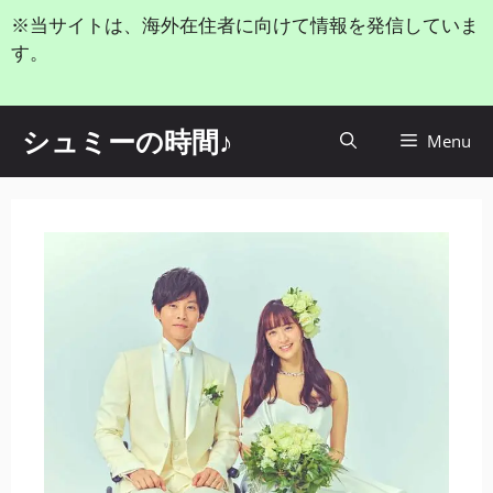
コ
※当サイトは、海外在住者に向けて情報を発信していま
ン
す。
テ
ン
ツ
シュミーの時間♪
Menu
へ
ス
キ
ッ
プ