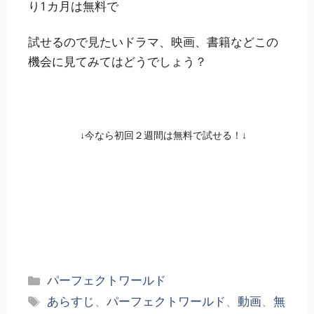
り1カ月は無料で
試せるので見たいドラマ、映画、書籍などこの
機会に見てみてはどうでしょう？
↓今なら初回２週間は無料で試せる！↓
FODで『パーフェク
トワールド』を無料
で見る
カ
パーフェクトワールド
テ
タ
あらすじ
、
パーフェクトワールド
、
動画
、
無
ゴ