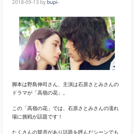
2018-09-13
by
bupi-
脚本は野島伸司さん、主演は石原さとみさんの
ドラマが「高嶺の花」。
この「高嶺の花」では、
石原さとみさんの濡れ
場に挑戦
が話題です！
たくさんの賛否があり話題を呼んだシーンでも