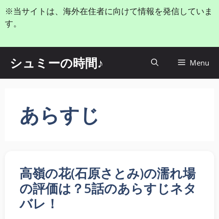
コ
※当サイトは、海外在住者に向けて情報を発信していま
ン
す。
テ
ン
ツ
シュミーの時間♪
Menu
へ
ス
キ
ッ
あらすじ
プ
高嶺の花(石原さとみ)の濡れ場
の評価は？5話のあらすじネタ
バレ！