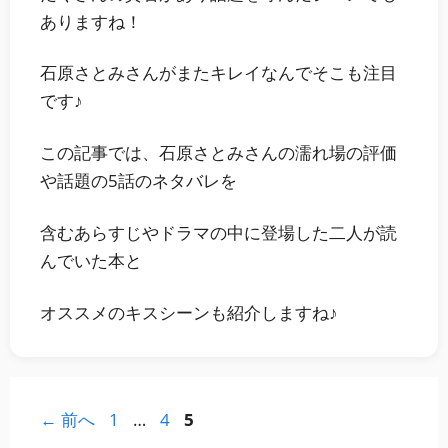
ありますね！
石原さとみさんがまたキレイなんでそこも注目
です♪
この記事では、石原さとみさんの濡れ場の評価
や話題の5話のネタバレを
含むあらすじやドラマの中に登場した二人が読
んでいた本と
オススメのキスシーンも紹介しますね♪
ペ
ペ
ペ
←
前へ
1
…
4
5
ー
ー
ー