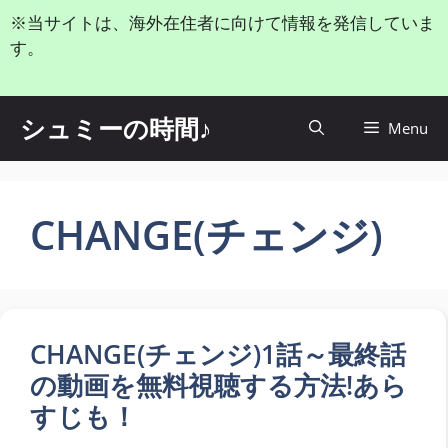
コ
※当サイトは、海外在住者に向けて情報を発信していま
ン
す。
テ
ン
ツ
シュミーの時間♪
Menu
へ
ス
キ
ッ
CHANGE(チェンジ)
プ
CHANGE(チェンジ)1話～最終話
の動画を無料視聴する方法!あら
すじも！