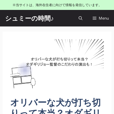
コ
※当サイトは、海外在住者に向けて情報を発信しています。
ン
テ
シュミーの時間♪
Menu
ン
ツ
へ
ス
キ
ッ
プ
オリバーな犬が打ち切
りって本当？オダギリ