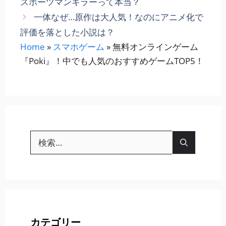
スポーツマンキラーって本当？
リ
一体なぜ…原作は大人気！なのにアニメ化で
ー
評価を落とした小説は？
Home
»
スマホゲーム
»
無料オンラインゲーム
『Poki』！中でも人気のおすすめゲームTOP5！
検
索:
カテゴリー