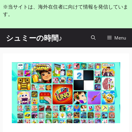
コ
※当サイトは、海外在住者に向けて情報を発信していま
ン
す。
テ
ン
ツ
シュミーの時間♪
Menu
へ
ス
キ
ッ
プ