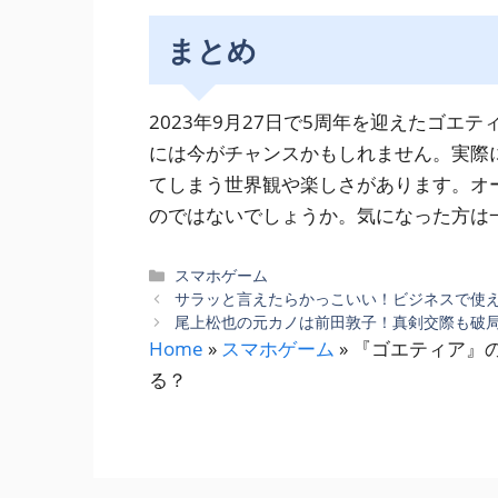
まとめ
2023年9月27日で5周年を迎えたゴ
には今がチャンスかもしれません。実際
てしまう世界観や楽しさがあります。オ
のではないでしょうか。気になった方は
カ
スマホゲーム
テ
サラッと言えたらかっこいい！ビジネスで使
ゴ
尾上松也の元カノは前田敦子！真剣交際も破
リ
Home
»
スマホゲーム
»
『ゴエティア』
ー
る？