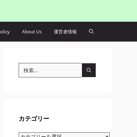
olicy
About Us
運営者情報
検
索:
カテゴリー
カ