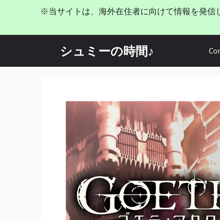
コ
※当サイトは、海外在住者に向けて情報を発信
ン
テ
ン
シュミーの時間♪
Con
ツ
へ
ス
キ
ッ
プ