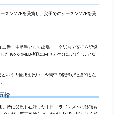
ーズンMVPを受賞し、父子でのシーズンMVPを受
合に3番・中堅手として出場し、全試合で安打を記録
したもののMLB挑戦に向けて存分にアピールとな
傷という大怪我を負い、今期中の復帰が絶望的とな
す。
五輪
団、特に父親も在籍した中日ドラゴンズへの移籍も
手ですが、東京五輪をきっかけにMLB挑戦を強く願