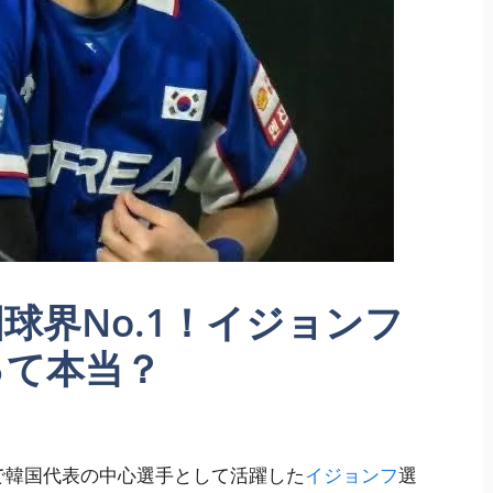
球界No.1！イジョンフ
って本当？
会で韓国代表の中心選手として活躍した
イジョンフ
選