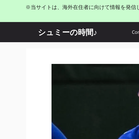
コ
※当サイトは、海外在住者に向けて情報を発信
ン
テ
ン
シュミーの時間♪
Con
ツ
へ
ス
キ
ッ
プ