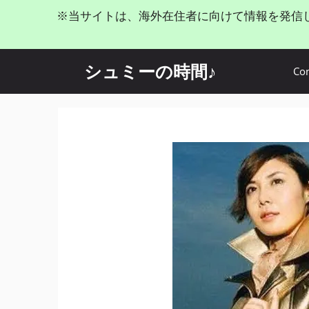
コ
※当サイトは、海外在住者に向けて情報を発信
ン
テ
ン
シュミーの時間♪
Con
ツ
へ
ス
キ
ッ
プ