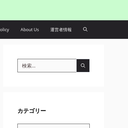
olicy
About Us
運営者情報
検
索:
カテゴリー
カ