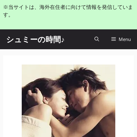
コ
※当サイトは、海外在住者に向けて情報を発信していま
ン
す。
テ
ン
ツ
シュミーの時間♪
Menu
へ
ス
キ
ッ
プ