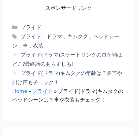
スポンサードリンク
カ
プライド
テ
タ
プライド，ドラマ，キムタク，ベッドシー
ゴ
グ
ン，車，衣装
リ
プライド(ドラマ)スケートリンクのロケ地は
ー
どこ?最終話のあらすじも!
プライド(ドラマ)キムタクの年齢は？名言や
掛け声もチェック！
Home
»
プライド
»
プライド(ドラマ)キムタクの
ベッドシーンは？車や衣装もチェック！