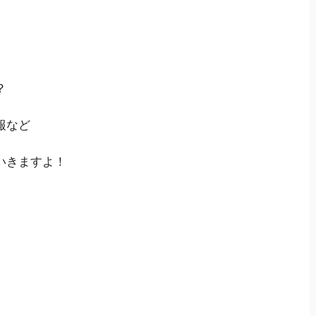
？
報など
いきますよ！