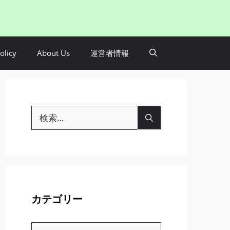
olicy
About Us
運営者情報
検
索:
カテゴリー
カ