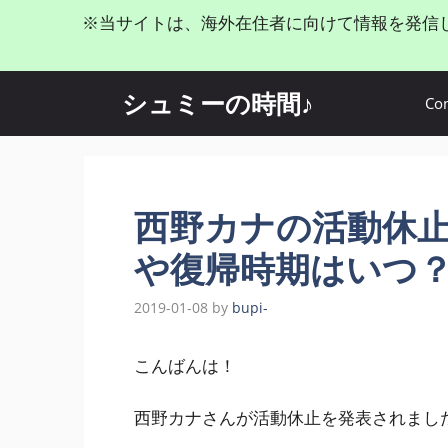
コ
※当サイトは、海外在住者に向けて情報を発信
ン
テ
ン
シュミーの時間♪
Con
ツ
へ
ス
キ
ッ
西野カナの活動休
プ
や復帰時期はい
2019-01-08
by
bupi-
こんばんは！
西野カナさんが活動休止を発表されまし