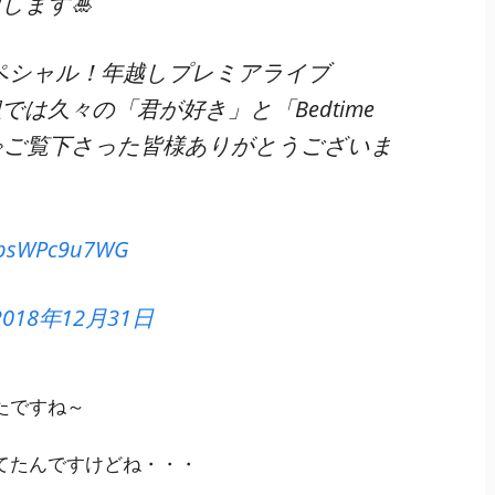
します🎍
Vスペシャル！年越しプレミアライブ
番組では久々の「君が好き」と「Bedtime
た💫ご覧下さった皆様ありがとうございま
m/psWPc9u7WG
2018年12月31日
たですね～
てたんですけどね・・・