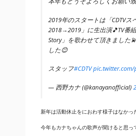
本年もどうぞよろしくお願い致
2019年のスタートは「CDT
2018→2019」に生出演🎵TV
Story」を歌わせて頂きまし
した😊
スタッフ
#CDTV
pic.twitter.co
— 西野カナ (@kanayanofficial)
新年は活動休止をにおわす様子はなかっ
今年もカナちゃんの歌声が聞けると思っ