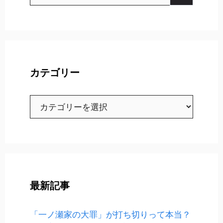
索:
カテゴリー
カ
テ
ゴ
リ
ー
最新記事
「一ノ瀬家の大罪」が打ち切りって本当？