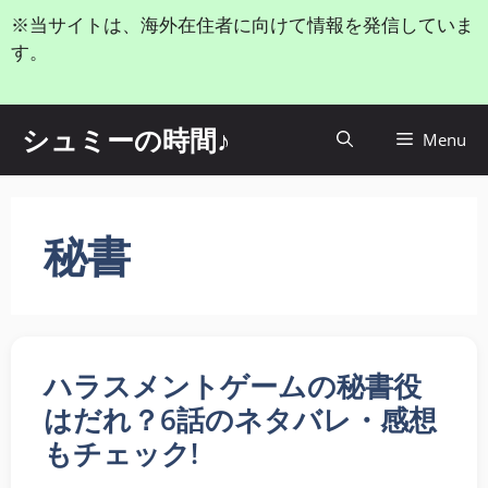
コ
※当サイトは、海外在住者に向けて情報を発信していま
ン
す。
テ
ン
ツ
シュミーの時間♪
Menu
へ
ス
キ
ッ
秘書
プ
ハラスメントゲームの秘書役
はだれ？6話のネタバレ・感想
もチェック!