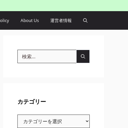
olicy
About Us
運営者情報
検
索:
カテゴリー
カ
テ