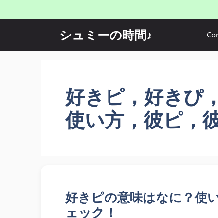
コ
ン
テ
シュミーの時間♪
Con
ン
ツ
へ
ス
好きピ，好きぴ
キ
ッ
使い方，彼ピ，
プ
好きピの意味はなに？使
ェック！