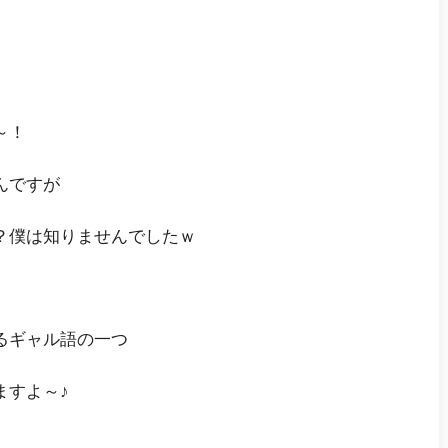
～！
んですが
？僕は知りませんでしたｗ
るギャル語の一つ
ますよ～♪