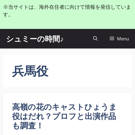
コ
※当サイトは、海外在住者に向けて情報を発信していま
ン
す。
テ
ン
ツ
シュミーの時間♪
Menu
へ
ス
キ
ッ
兵馬役
プ
高嶺の花のキャストひょうま
役はだれ？プロフと出演作品
も調査！