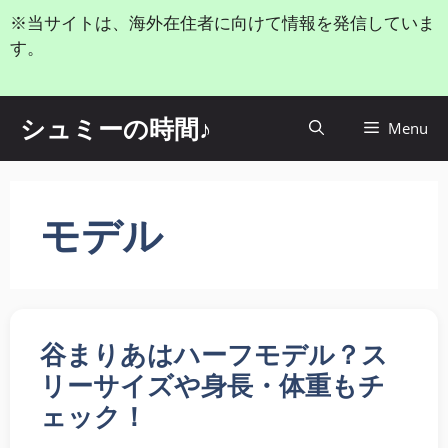
コ
※当サイトは、海外在住者に向けて情報を発信していま
ン
す。
テ
ン
ツ
シュミーの時間♪
Menu
へ
ス
キ
ッ
モデル
プ
谷まりあはハーフモデル？ス
リーサイズや身長・体重もチ
ェック！