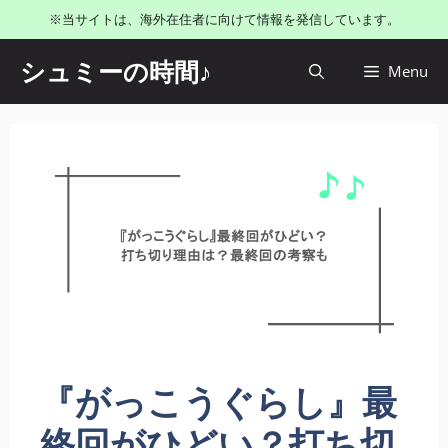
コ
※当サイトは、海外在住者に向けて情報を発信しています。
ン
テ
シュミーの時間♪
Menu
ン
ツ
へ
ス
キ
ッ
プ
『がっこうぐらし』最
終回がひどい？打ち切