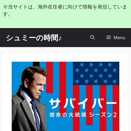
コ
※当サイトは、海外在住者に向けて情報を発信していま
ン
す。
テ
ン
ツ
シュミーの時間♪
Menu
へ
ス
キ
ッ
プ