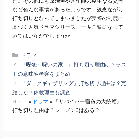
た。その他にも政治色や製作陣の度重なる交代
など色んな事情があったようです。残念ながら
打ち切りとなってしまいましたが実際の制度に
基づく人気ドラマシリーズ、一度ご覧になって
みてはいかがでしょうか。
カ
ドラマ
テ
『呪怨～呪いの家～』打ち切り理由は？ラス
ゴ
トの意味や考察をまとめ
リ
『ダークギャザリング』打ち切り理由は？完
ー
結した？休載理由も調査
Home
»
ドラマ
»
『サバイバー宿命の大統領』
打ち切り理由は？シーズン3はある？