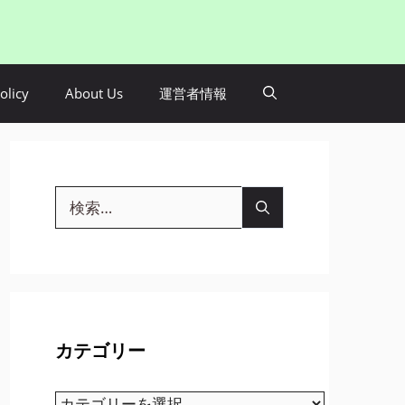
olicy
About Us
運営者情報
検
索:
カテゴリー
カ