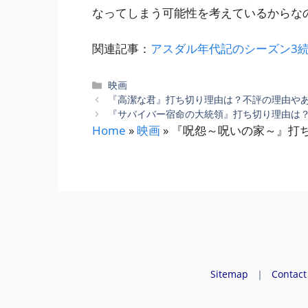
なってしまう可能性を考えているからな
関連記事：
アスダル年代記のシーズン3
カ
映画
テ
『高潔な君』打ち切り理由は？不評の理由や
ゴ
『サバイバー宿命の大統領』打ち切り理由は？
リ
Home
»
映画
»
『呪怨～呪いの家～』打
ー
Sitemap
｜
Contact