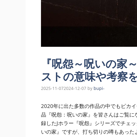
『呪怨～呪いの家
ストの意味や考察
2025-11-07
2024-12-07
by
bupi-
2020年に出た多数の作品の中でもピカイチ
品『呪怨：呪いの家』を皆さんはご覧に
録したJホラー『呪怨』シリーズでチェ
いの家』ですが、打ち切りの噂もあった