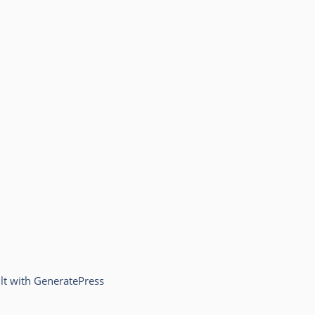
lt with
GeneratePress