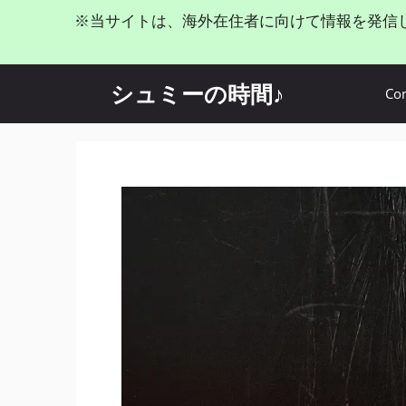
コ
※当サイトは、海外在住者に向けて情報を発信
ン
テ
ン
シュミーの時間♪
Con
ツ
へ
ス
キ
ッ
プ