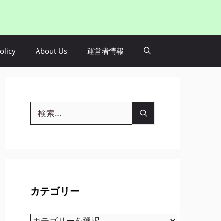
olicy
About Us
運営者情報
検
索:
カテゴリー
カ