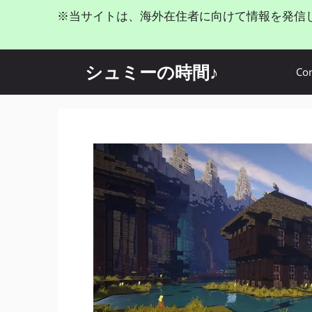
コ
※当サイトは、海外在住者に向けて情報を発信
ン
テ
ン
シュミーの時間♪
Con
ツ
へ
ス
キ
ッ
プ