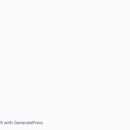
lt with
GeneratePress