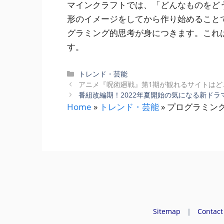
マインクラフトでは、「どんなものをど
形のイメージをしてから作り始めること
グラミング的思考が身につきます。これ
す。
カ
トレンド・芸能
テ
アニメ『呪術廻戦』第1期が観れるサイトはど
ゴ
番組改編期！2022年夏開始の気になる新ドラマ
リ
Home
»
トレンド・芸能
»
プログラミン
ー
Sitemap
｜
Contact